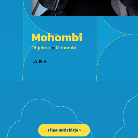
Mohombi
Ohjelma
»
Mohombi
LA 15.8.
Tilaa uutiskirje ›