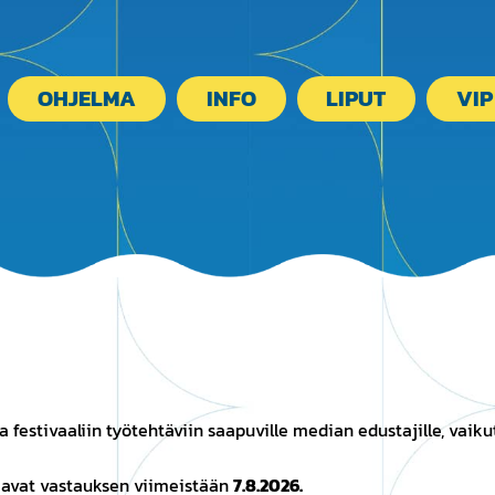
OHJELMA
INFO
LIPUT
VIP
 festivaaliin työtehtäviin saapuville median edustajille, vaiku
saavat vastauksen viimeistään
7.8.2026.