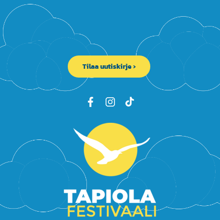
Tilaa uutiskirje ›