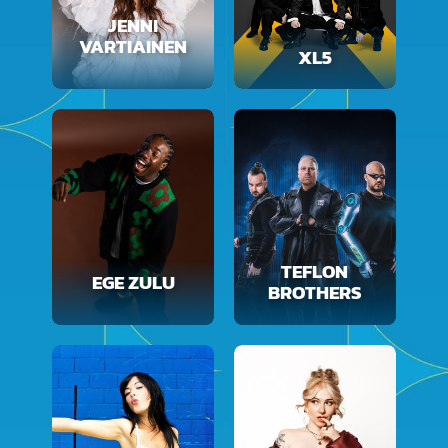
JENNI
VARTIAINEN
XL5
TEFLON
EGE ZULU
BROTHERS